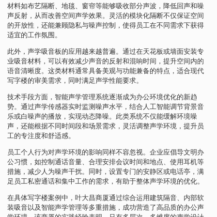
材料如布艺隔断、地毯、窗帘等能够吸收部分声波，降低回声和噪
声反射，从而改善空间声学效果。灵活的模块化隔断不仅保证空间
的开放性，还能兼顾隐私与噪声控制，使得员工在不同需求下获得
适宜的工作氛围。
此外，声学吸音板的应用越来越普遍。通过在天花板或墙面安装专
业吸音材料，可以有效减少声音的反射和混响时间，提升空间内的
语音清晰度。这类材料通常具备美观与功能兼备的特点，适合现代
写字楼的审美需求，同时满足声学性能要求。
技术手段方面，智能声学管理系统逐渐成为办公环境优化的新趋
势。通过声学传感器实时监测噪声水平，结合人工智能调节背景音
乐或白噪声的播放，实现动态降噪。此类系统不仅能缓解环境噪
声，还能根据不同时间段和场景需求，灵活调整声学环境，提升员
工的专注度和舒适感。
员工个人行为对声学环境的影响同样不容忽视。企业应倡导文明办
公习惯，如控制通话音量、合理安排会议时间和地点、使用耳机等
措施，减少人为噪声干扰。同时，设置专门的安静区或电话亭，满
足员工私密通话和集中工作的需求，有助于整体声学环境的优化。
在具体写字楼案例中，叶大昌商厦通过综合运用建筑隔音、内部软
装吸音以及智能声学管理等多重措施，成功营造了高品质的办公声
学环境。该商厦的实践经验表明，只有多层次、多维度的声学设计