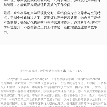
与管理，才能真正实现舒适且高效的工作空间。
最后，企业在推动声学环境优化时，应结合自身办公需求与空间特
点，定制个性化解决方案。定期评估声学环境效果，结合员工反馈
不断调整，确保优化措施落地并持续发挥作用。通过科学合理的声
学环境提升，不仅改善员工的工作体验，还能增强企业整体竞争
力。
企业办公选址，欢迎您致电咨询！
18472191278
Copyright © www.yedachang.cn --上海写字楼信息网-- All rights reserved.
免责声明：本站为第三方写字楼信息展示平台，所提供的信息来源于互联网公开资料
及人工整理，仅供参考。本站与相关写字楼的大厦产权方、物业管理方、开发商、运
营方等主体不存在任何隶属关系、授权关系或商业合作关系，亦不代表其发布任何官
方信息或作出任何承诺。本站所展示的部分信息（包括但不限于文字、图片、联系方
式等）可能来自第三方合作机构或广告展示内容，仅用于信息参考及展示之目的，不
构成任何招商、租赁、销售等交易行为或商业建议。任何主体因参考本站信息而产生