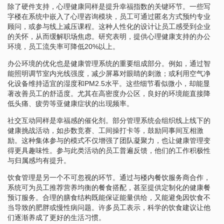
除了硬件支持，心理健康同样是提升幸福指数的关键环节。一些写
字楼在系统中嵌入了心理咨询模块，员工可通过匿名方式预约专业
顾问，或参与线上减压课程。这种人性化的设计让员工感受到企业
的关怀，从而缓解职场焦虑。研究表明，提供心理健康支持的办公
环境，员工流失率可降低20%以上。
办公环境的优化也是健康管理系统的重要组成部分。例如，通过智
能照明调节室内光线强度，减少屏幕对眼睛的刺激；或利用空气净
化设备维持适宜的湿度和PM2.5水平。这些细节看似微小，却能显
著改善员工的舒适度。尤其在高密度办公区，良好的环境能直接降
低头痛、疲劳等亚健康症状的出现频率。
社交互动同样是幸福感的催化剂。部分管理系统会组织线上线下的
健康挑战活动，如步数竞赛、工间操打卡等，鼓励同事间互相激
励。这种集体参与的模式不仅增强了团队凝聚力，也让健康管理变
得更具趣味性。参与此类活动的员工普遍反馈，他们的工作积极性
与归属感均有提升。
饮食管理是另一个不可忽视的环节。通过与楼内餐饮服务商合作，
系统可为员工推荐营养均衡的餐食搭配，甚至提供定制化的健康餐
预订服务。合理的膳食结构既能保证能量供给，又能避免因饮食不
当导致的肥胖或慢性病问题。许多员工表示，科学的饮食建议让他
们逐渐养成了更好的生活习惯。