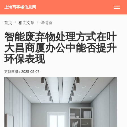
上海写字楼信息网
切
换
导
首页
相关文章
详情页
航
智能废弃物处理方式在叶
大昌商厦办公中能否提升
环保表现
更新日期：
2025-05-07