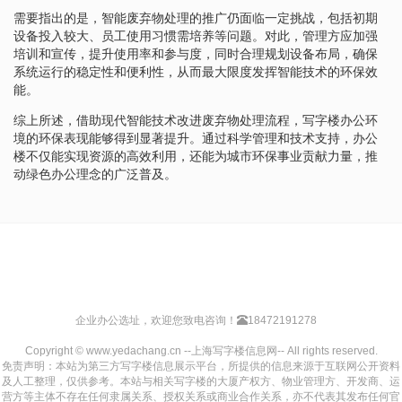
需要指出的是，智能废弃物处理的推广仍面临一定挑战，包括初期
设备投入较大、员工使用习惯需培养等问题。对此，管理方应加强
培训和宣传，提升使用率和参与度，同时合理规划设备布局，确保
系统运行的稳定性和便利性，从而最大限度发挥智能技术的环保效
能。
综上所述，借助现代智能技术改进废弃物处理流程，写字楼办公环
境的环保表现能够得到显著提升。通过科学管理和技术支持，办公
楼不仅能实现资源的高效利用，还能为城市环保事业贡献力量，推
动绿色办公理念的广泛普及。
企业办公选址，欢迎您致电咨询！
18472191278
Copyright © www.yedachang.cn --上海写字楼信息网-- All rights reserved.
免责声明：本站为第三方写字楼信息展示平台，所提供的信息来源于互联网公开资料
及人工整理，仅供参考。本站与相关写字楼的大厦产权方、物业管理方、开发商、运
营方等主体不存在任何隶属关系、授权关系或商业合作关系，亦不代表其发布任何官